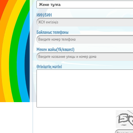
ИИН/БИН
Байланыс телефоны
Мекен жайы(Үй/көшесі)
Өтініштің мәтіні