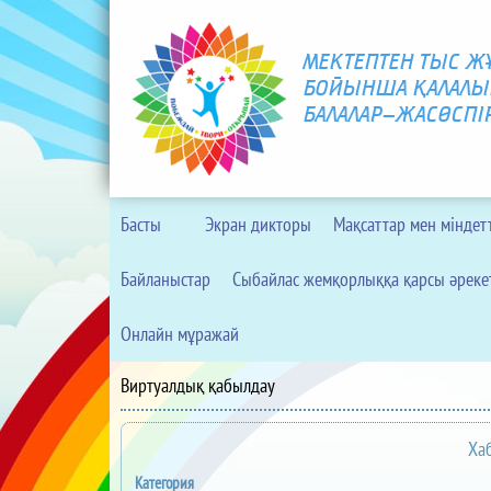
МЕКТЕПТЕН ТЫС 
БОЙЫНША ҚАЛАЛЫ
БАЛАЛАР-ЖАСӨСПІ
Басты
Экран дикторы
Мақсаттар мен міндет
Байланыстар
Сыбайлас жемқорлыққа қарсы әреке
Онлайн мұражай
Виртуалдық қабылдау
Хаб
Категория