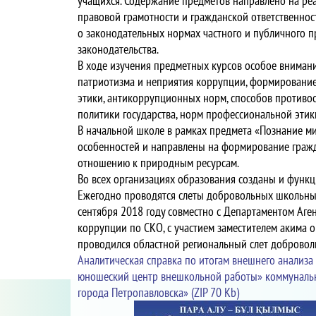
учащихся. Содержание предметов направлено на ре
правовой грамотности и гражданской ответственнос
о законодательных нормах частного и публичного 
законодательства.
В ходе изучения предметных курсов особое внимание
патриотизма и неприятия коррупции, формировани
этики, антикоррупционных норм, способов против
политики государства, норм профессиональной этик
В начальной школе в рамках предмета «Познание ми
особенностей и направлены на формирование гражд
отношению к природным ресурсам.
Во всех организациях образования созданы и функ
Ежегодно проводятся слеты добровольных школьных
сентября 2018 году совместно с Департаментом Аге
коррупции по СКО, с участием заместителем акима о
проводился областной региональный слет добровол
Аналитическая справка по итогам внешнего анализа
юношеский центр внешкольной работы» коммунальн
города Петропавловска» (ZIP 70 Kb)